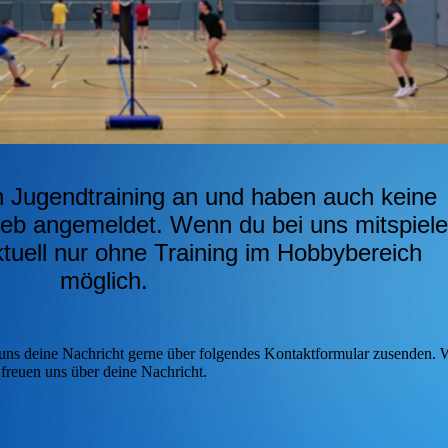
in Jugendtraining an und haben auch keine
ieb angemeldet. Wenn du bei uns mitspiel
ktuell nur ohne Training im Hobbybereich
möglich.
ns deine Nachricht gerne über folgendes Kontaktformular zusenden. 
freuen uns über deine Nachricht.