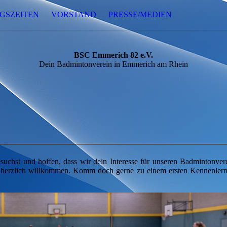
GSZEITEN
VORSTAND
PRESSE/MEDIEN
BSC Emmerich 82 e.V.
Dein Badmintonverein in Emmerich am Rhein
esuchst und hoffen, dass wir dein Interesse für unseren Badmintonver
it herzlich willkommen. Komm doch gerne zu einem ersten Kennenler