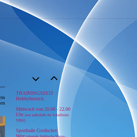
TRAININGSZEIT
ein
Hobbybereich:
nen
Mittwoch von 20.00 - 22.00
Uhr
(nur außerhalb der Schulferien
NRW)
Sporthalle Grollscher
Weg
(ehemals Städtische Hanse-